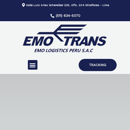
Calle Luis Arias Schereiber 225, Ofic. 204 Miraflores - Lima
(511) 634-5070
TRACKING